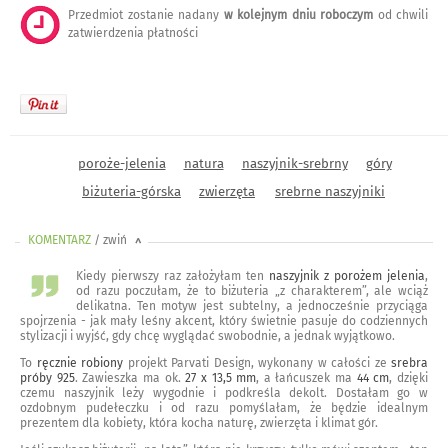
Przedmiot zostanie nadany
w kolejnym dniu roboczym
od chwili
zatwierdzenia płatności
poroże-jelenia
natura
naszyjnik-srebrny
góry
biżuteria-górska
zwierzęta
srebrne naszyjniki
KOMENTARZ
/ zwiń
<
Kiedy pierwszy raz założyłam ten
naszyjnik z porożem jelenia
,
od razu poczułam, że to biżuteria „z charakterem”, ale wciąż
delikatna. Ten motyw jest subtelny, a jednocześnie przyciąga
spojrzenia - jak mały leśny akcent, który świetnie pasuje do codziennych
stylizacji i wyjść, gdy chcę wyglądać swobodnie, a jednak wyjątkowo.
To
ręcznie robiony
projekt Parvati Design, wykonany w całości ze
srebra
próby 925
. Zawieszka ma ok.
27 x 13,5 mm
, a łańcuszek ma
44 cm
, dzięki
czemu naszyjnik leży wygodnie i podkreśla dekolt. Dostałam go w
ozdobnym pudełeczku i od razu pomyślałam, że będzie idealnym
prezentem dla kobiety, która kocha naturę, zwierzęta i klimat gór.