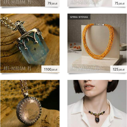
79
75
,00 zł
,00 zł
szybka wysyłka
1100
125
,00 zł
,00 zł