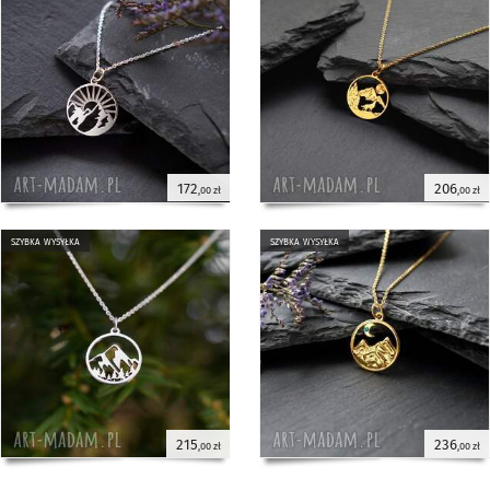
172
206
,00 zł
,00 zł
szybka wysyłka
szybka wysyłka
215
236
,00 zł
,00 zł