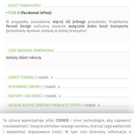
KOSZT TRANSPORTU
•
17,00 zł
(Paczkomat inPost)
W przypadku zamawiania
więcej niż jednego
przedmiotu Projektanta
Parvati Design
naliczony zostanie
wyłącznie jeden koszt transportu
(przedmioty wysłane zostaną w jednej przesyłce)
CZAS NADANIA ZAMÓWIENIA
kolejny dzień roboczy
ZWROT TOWARU
/ rozwiń
>
WYKONANIE UMOWY
/ rozwiń
>
FAKTURY i RACHUNKI
/ rozwiń
>
OGÓLNE BEZPIECZEŃSTWO PRODUKTU (GPSR)
/ rozwiń
>
Ta strona wykorzystuje pliki
COOKIE
i inne technologie, aby zapewnić
niezawodność i bezpieczeństwo naszego serwisu, mierzyć jego wydajność
i wyświetlać dopasowane treści. W tym celu zbieramy informacje o