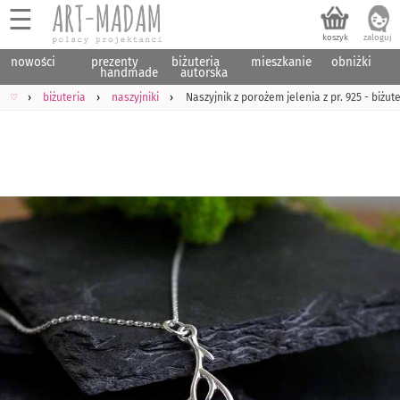
☰
nowości
prezenty
biżuteria
mieszkanie
obniżki
handmade
autorska
♡
biżuteria
naszyjniki
Naszyjnik z porożem jelenia z pr. 925 - biżut