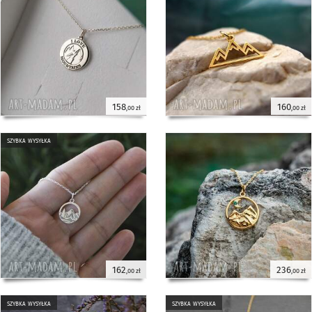
158
160
,00 zł
,00 zł
szybka wysyłka
162
236
,00 zł
,00 zł
szybka wysyłka
szybka wysyłka