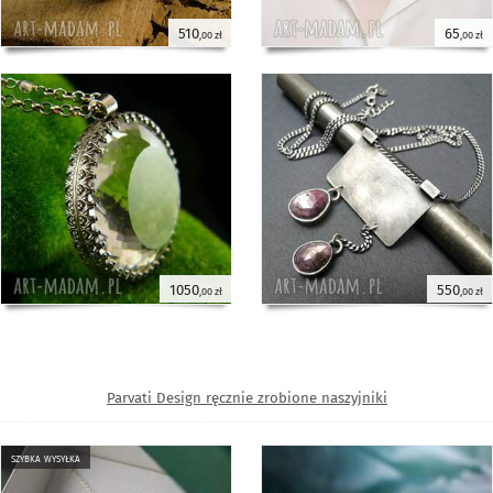
510
65
,00 zł
,00 zł
1050
550
,00 zł
,00 zł
Parvati Design ręcznie zrobione naszyjniki
szybka wysyłka