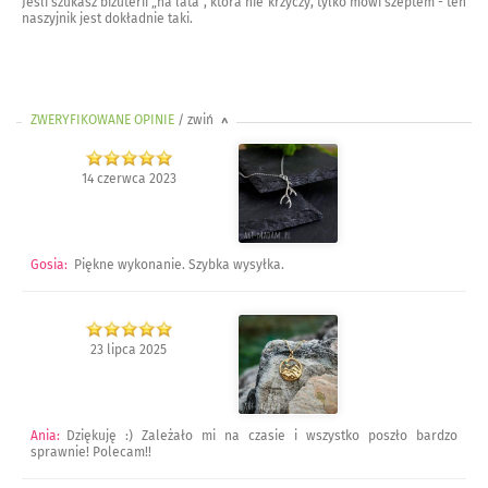
Jeśli szukasz biżuterii „na lata”, która nie krzyczy, tylko mówi szeptem - ten
naszyjnik jest dokładnie taki.
ZWERYFIKOWANE OPINIE
/ zwiń
>
14 czerwca 2023
Gosia
:
Piękne wykonanie. Szybka wysyłka.
23 lipca 2025
Ania
:
Dziękuję :) Zależało mi na czasie i wszystko poszło bardzo
sprawnie! Polecam!!