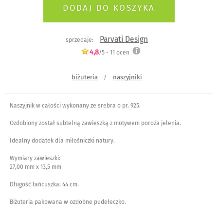
Parvati Design
sprzedaje:
4,8
/5 -
11
ocen
biżuteria
naszyjniki
/
Naszyjnik w całości wykonany ze srebra o pr. 925.
Ozdobiony został subtelną zawieszką z motywem poroża jelenia.
Idealny dodatek dla miłośniczki natury.
Wymiary zawieszki:
27,00 mm x 13,5 mm
Długość łańcuszka: 44 cm.
Biżuteria pakowana w ozdobne pudełeczko.