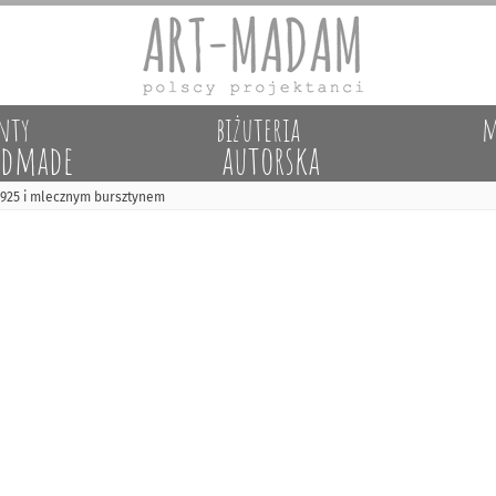
nty
biżuteria
m
dmade
autorska
a 925 i mlecznym bursztynem