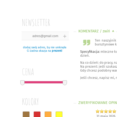
NEWSLETTER
KOMENTARZ
/ zwiń
<
Ten naszyjnik 
bursztynowe ku
dodaj swój adres, by nie umknęła
Ci żadna okazja na
prezent
!
Specyfikacja:
mleczne kul
dzień.
Na co dzień: do pracy, 
Na prezent: jeśli szukas
CENA
Gdy chcesz podobny wari
Jeśli chcesz, napisz mi,
KOLORY
ZWERYFIKOWANE OPIN
31 maja 2026