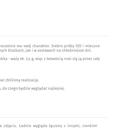
ednocześnie ma swój charakter. Srebro próby 925 i mleczne
nych bluzkach, jak i w zestawach na chłodniejsze dni.
ka - waży ok. 2,4 g, więc z łatwością nosi się ją przez cały
ać zbliżoną realizację.
m, do czego będzie wyglądać najlepiej.
a zdjęciu. Ładnie wygląda łączony z innymi, cienkimi