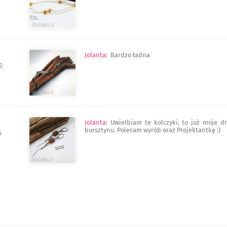
Jolanta
:
Bardzo ładna
5
Jolanta
:
Uwielbiam te kolczyki, to już moje d
bursztynu. Polecam wyrób oraz Projektantkę :)
6