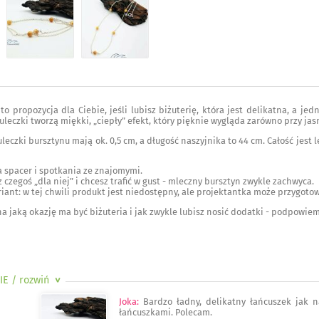
to propozycja dla Ciebie, jeśli lubisz biżuterię, która jest delikatna, a j
leczki tworzą miękki, „ciepły” efekt, który pięknie wygląda zarówno przy jas
eczki bursztynu mają ok. 0,5 cm, a długość naszyjnika to 44 cm. Całość jest lek
na spacer i spotkania ze znajomymi.
z czegoś „dla niej” i chcesz trafić w gust - mleczny bursztyn zwykle zachwyca.
ant: w tej chwili produkt jest niedostępny, ale projektantka może przygotow
 na jaką okazję ma być biżuteria i jak zwykle lubisz nosić dodatki - podpowie
IE
/ rozwiń
>
Joka
:
Bardzo ładny, delikatny łańcuszek jak n
łańcuszkami. Polecam.