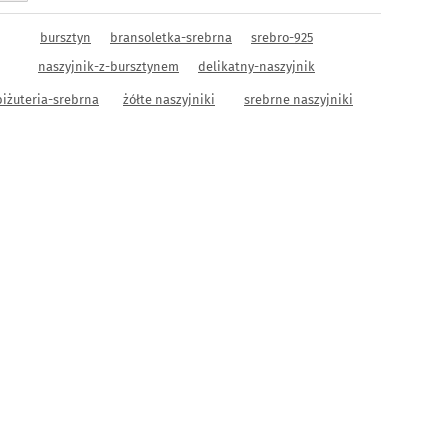
bursztyn
bransoletka-srebrna
srebro-925
naszyjnik-z-bursztynem
delikatny-naszyjnik
biżuteria-srebrna
żółte naszyjniki
srebrne naszyjniki