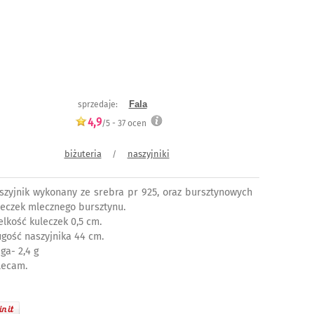
Fala
sprzedaje:
4,9
/5 -
37
ocen
biżuteria
naszyjniki
/
szyjnik wykonany ze srebra pr 925, oraz bursztynowych
leczek mlecznego bursztynu.
elkość kuleczek 0,5 cm.
ugość naszyjnika 44 cm.
ga- 2,4 g
lecam.