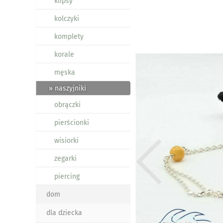
klipsy
kolczyki
komplety
korale
męska
» naszyjniki
obrączki
pierścionki
wisiorki
zegarki
piercing
dom
dla dziecka