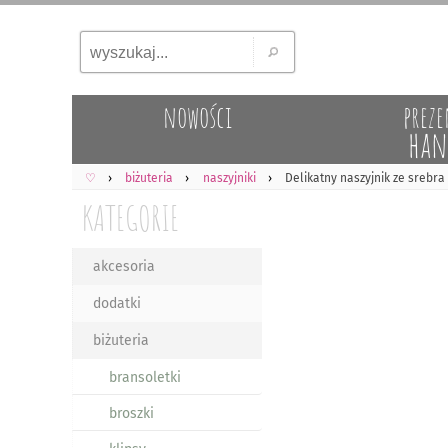
nowości
preze
han
♡
biżuteria
naszyjniki
Delikatny naszyjnik ze srebr
KATEGORIE
akcesoria
dodatki
biżuteria
bransoletki
broszki