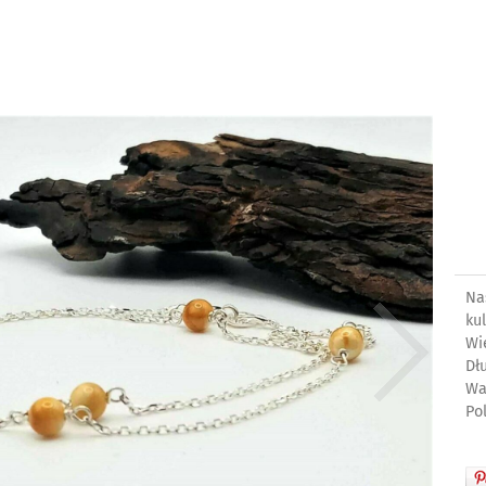
Na
ku
Wi
Dł
Wa
Po