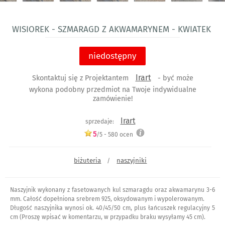
Wisiorek - szmaragd z akwamarynem - kwiatek
niedostępny
Irart
Skontaktuj się z Projektantem
- być może
wykona podobny przedmiot na Twoje indywidualne
zamówienie!
Irart
sprzedaje:
5
/5 -
580
ocen
biżuteria
naszyjniki
/
Naszyjnik wykonany z fasetowanych kul szmaragdu oraz akwamarynu 3-6
mm. Całość dopełniona srebrem 925, oksydowanym i wypolerowanym.
Długość naszyjnika wynosi ok. 40/45/50 cm, plus łańcuszek regulacyjny 5
cm (Proszę wpisać w komentarzu, w przypadku braku wysyłamy 45 cm).