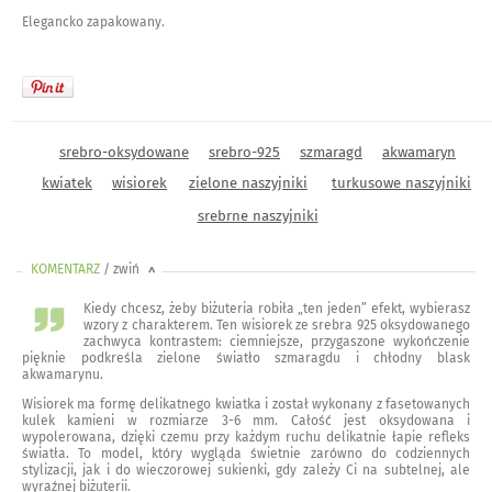
Elegancko zapakowany.
srebro-oksydowane
srebro-925
szmaragd
akwamaryn
kwiatek
wisiorek
zielone naszyjniki
turkusowe naszyjniki
srebrne naszyjniki
KOMENTARZ
/ zwiń
<
Kiedy chcesz, żeby biżuteria robiła „ten jeden” efekt, wybierasz
wzory z charakterem. Ten wisiorek ze srebra 925 oksydowanego
zachwyca kontrastem: ciemniejsze, przygaszone wykończenie
pięknie podkreśla zielone światło szmaragdu i chłodny blask
akwamarynu.
Wisiorek ma formę delikatnego kwiatka i został wykonany z fasetowanych
kulek kamieni w rozmiarze 3-6 mm. Całość jest oksydowana i
wypolerowana, dzięki czemu przy każdym ruchu delikatnie łapie refleks
światła. To model, który wygląda świetnie zarówno do codziennych
stylizacji, jak i do wieczorowej sukienki, gdy zależy Ci na subtelnej, ale
wyraźnej biżuterii.