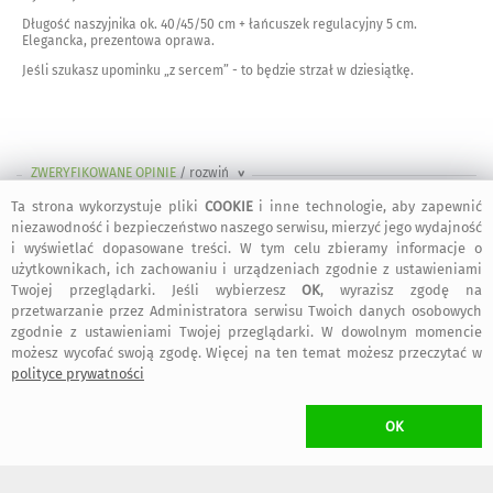
Długość naszyjnika ok. 40/45/50 cm + łańcuszek regulacyjny 5 cm.
Elegancka, prezentowa oprawa.
Jeśli szukasz upominku „z sercem” - to będzie strzał w dziesiątkę.
ZWERYFIKOWANE OPINIE
/ rozwiń
>
Ta strona wykorzystuje pliki
COOKIE
i inne technologie, aby zapewnić
niezawodność i bezpieczeństwo naszego serwisu, mierzyć jego wydajność
19 grudnia 2025
i wyświetlać dopasowane treści. W tym celu zbieramy informacje o
użytkownikach, ich zachowaniu i urządzeniach zgodnie z ustawieniami
Twojej przeglądarki. Jeśli wybierzesz
OK
, wyrazisz zgodę na
przetwarzanie przez Administratora serwisu Twoich danych osobowych
Marta
:
Wspaniała obsługa, znakomita komunikacja i idealny naszyjnik,
zgodnie z ustawieniami Twojej przeglądarki. W dowolnym momencie
polecam :)
możesz wycofać swoją zgodę. Więcej na ten temat możesz przeczytać w
polityce prywatności
16 października 2025
OK