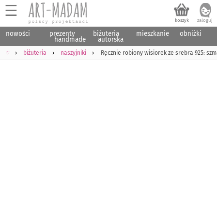
☰
nowości
prezenty
biżuteria
mieszkanie
obniżki
handmade
autorska
♡
biżuteria
naszyjniki
Ręcznie robiony wisiorek ze srebra 925: s