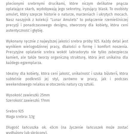
plecionymi srebrnymi drucikami, które niczym delikatne pnącza
oplatające skarb, wydobywają jego sekretny, iryzujący blask. To osobisty
amulet, który szepcze historie o naturze, marzeniach i ukrytych mocach.
Nasz naszyjnik z kolekcji "Lunar Amulets" to połączenie rzemieślniczej
precyzji i ponadczasowego designu, stworzony dla kobiety, która ceni
autentyczność i głębię.
Wykonany ręcznie z najwyższej jakości srebra próby 925. Każdy detal jest
wynikiem wielogodzinnej pracy, dbałości o formę i komfort noszenia.
Precyzyjne oplatanie srebra wokół labradorytu nie tylko zabezpiecza
kamień, ale także tworzy organiczną strukturę, która jest unikalna dla
każdego egzemplarza.
Idealny dla kobiety, która ceni jakość, unikalność i szuka biżuterii, która
subtelnie podkreśli jej styl, zarówno w pracy, jak i podczas
weekendowego relaksu w otoczeniu natury czy sztuki.
Wysokość zawieszki: 25mm
Szerokość zawieszki: 17mm
Srebro 925
Waga srebra: 3,1g
Długość łańcuszka ok. 45cm (na życzenie łańcuszek może zostać
wydłużony lub skrócony).