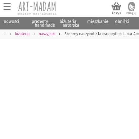
☰
nowości
prezenty
biżuteria
mieszkanie
obniżki
handmade
autorska
♡
biżuteria
naszyjniki
Srebrny naszyjnik z labradorytem Lunar Am