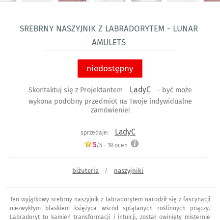
Srebrny naszyjnik z labradorytem - lunar
amulets
niedostępny
LadyC
Skontaktuj się z Projektantem
- być może
wykona podobny przedmiot na Twoje indywidualne
zamówienie!
LadyC
sprzedaje:
5
/5 -
19
ocen
biżuteria
naszyjniki
/
Ten wyjątkowy srebrny naszyjnik z labradorytem narodził się z fascynacji
niezwykłym blaskiem księżyca wśród splątanych roślinnych pnączy.
Labradoryt to kamień transformacji i intuicji, został owinięty misternie