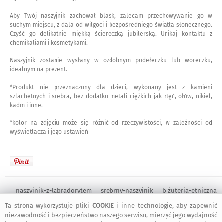
Aby Twój naszyjnik zachował blask, zalecam przechowywanie go w
suchym miejscu, z dala od wilgoci i bezpośredniego światła słonecznego.
Czyść go delikatnie miękką ściereczką jubilerską. Unikaj kontaktu z
chemikaliami i kosmetykami.
Naszyjnik zostanie wysłany w ozdobnym pudełeczku lub woreczku,
idealnym na prezent.
*Produkt nie przeznaczony dla dzieci, wykonany jest z kamieni
szlachetnych i srebra, bez dodatku metali ciężkich jak rtęć, ołów, nikiel,
kadm i inne.
*kolor na zdjęciu może się różnić od rzeczywistości, w zależności od
wyświetlacza i jego ustawień
naszyjnik-z-labradorytem
srebrny-naszyjnik
biżuteria-etniczna
naszyjnik-boho
ekskluzywna-biżuteria
ponadczasowa-biżuteria
Ta strona wykorzystuje pliki
COOKIE
i inne technologie, aby zapewnić
niezawodność i bezpieczeństwo naszego serwisu, mierzyć jego wydajność
srebrne naszyjniki
niebieskie naszyjniki