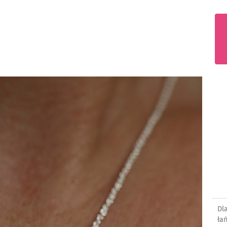
Dl
ła