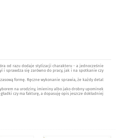
óra od razu dodaje stylizacji charakteru - a jednocześnie
i i sprawdza się zarówno do pracy, jak i na spotkanie czy
adczasową formę. Ręczne wykonanie sprawia, że każdy detal
wyborem na urodziny, imieniny albo jako drobny upominek
t gładki czy ma fakturę, a dopasuję opis jeszcze dokładniej