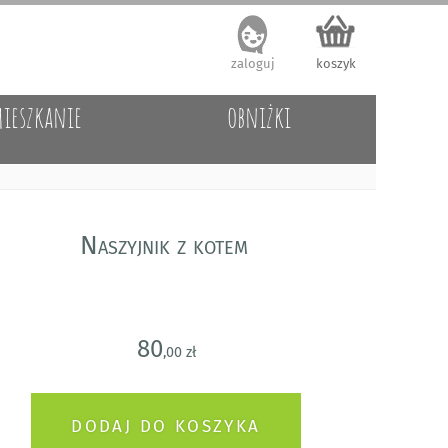
zaloguj
koszyk
ieszkanie
obniżki
Naszyjnik z kotem
80
,00 zł