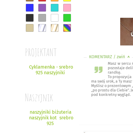
PROJEKTANT
KOMENTARZ
/ zwiń
<
Masz w sercu m
Cyklamenka - srebro
pozostaje deli
925 naszyjniki
randkę.
To propozycja 
ma swój urok, a Ty masz
Myślisz o prezentowym „
„po prostu dla Ciebie”. 
Naszyjnik
pod konkretny wygląd.
naszyjniki biżuteria
naszyjnik kot
srebro
925