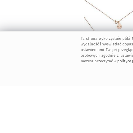
Ta strona wykorzystuje pliki
wydajność i wyświetlać dopas
ustawieniami Twojej przegląd
osobowych zgodnie z ustawi
możesz przeczytać w
polityce
szybka wysyłka