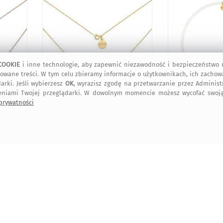
COOKIE
i inne technologie, aby zapewnić niezawodność i bezpieczeństwo n
owane treści. W tym celu zbieramy informacje o użytkownikach, ich zachow
arki. Jeśli wybierzesz
OK
, wyrazisz zgodę na przetwarzanie przez Adminis
eniami Twojej przeglądarki. W dowolnym momencie możesz wycofać swoją
349
369
,00 zł
,00 zł
 prywatności
90
349
,00 zł
,00 zł