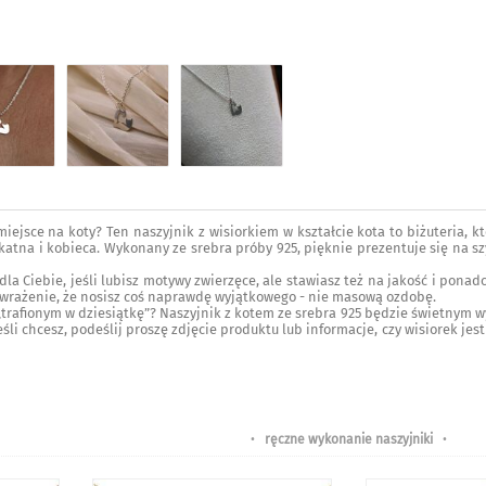
iejsce na koty? Ten naszyjnik z wisiorkiem w kształcie kota to biżuteria, kt
katna i kobieca. Wykonany ze srebra próby 925, pięknie prezentuje się na szy
dla Ciebie, jeśli lubisz motywy zwierzęce, ale stawiasz też na jakość i pon
 wrażenie, że nosisz coś naprawdę wyjątkowego - nie masową ozdobę.
trafionym w dziesiątkę”? Naszyjnik z kotem ze srebra 925 będzie świetnym 
Jeśli chcesz, podeślij proszę zdjęcie produktu lub informacje, czy wisiorek jes
•
ręczne wykonanie naszyjniki
•