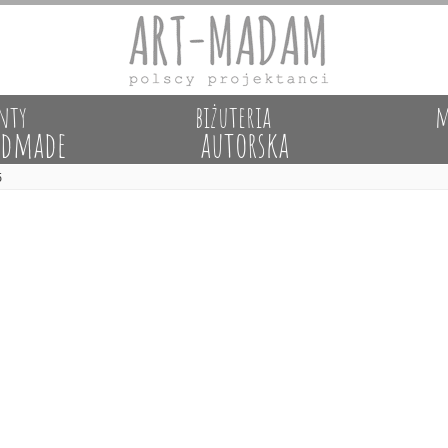
nty
biżuteria
m
dmade
autorska
5