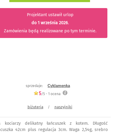
Projektant ustawił urlop
do 1 września 2026
.
Zamówienia będą realizowane po tym terminie.
Cyklamenka
sprzedaje:
5
/5 -
1
ocena
biżuteria
naszyjniki
/
a kociarzy delikatny łańcuszek z kotem. Długość
ńcuszka 42cm plus regulacja 3cm. Waga 2,54g, srebro