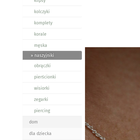
klipsy
kolczyki
komplety
korale
męska
» naszyjniki
obrączki
pierścionki
wisiorki
zegarki
piercing
dom
dla dziecka