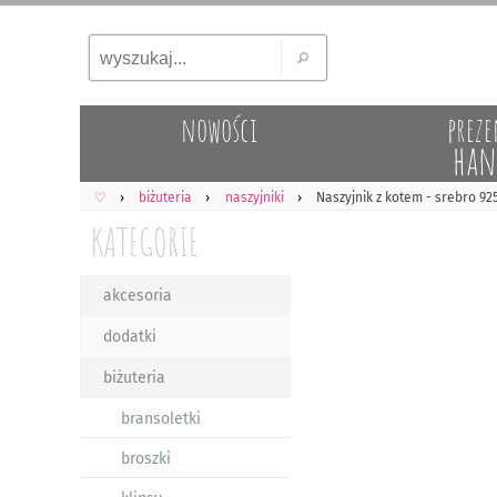
nowości
preze
han
♡
biżuteria
naszyjniki
Naszyjnik z kotem - srebro 92
KATEGORIE
akcesoria
dodatki
biżuteria
bransoletki
broszki